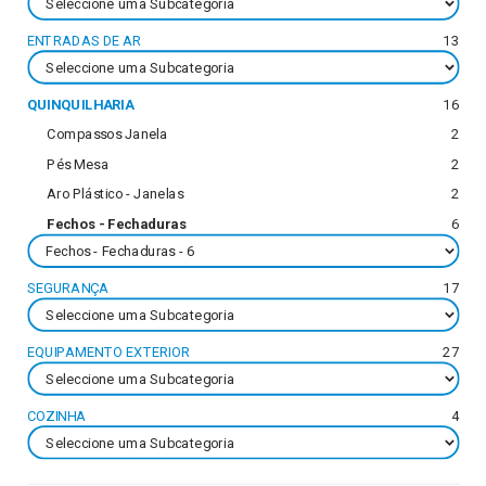
ENTRADAS DE AR
13
QUINQUILHARIA
16
Compassos Janela
2
Pés Mesa
2
Aro Plástico - Janelas
2
Fechos - Fechaduras
6
SEGURANÇA
17
EQUIPAMENTO EXTERIOR
27
COZINHA
4