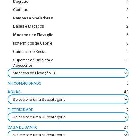
Degraus
4
Cortinas
2
Rampas e Niveladores
4
Bases e Macacos
2
Macacos de Elevação
6
Isotérmicos de Cabine
3
Câmaras de Recuo
5
Suportes de Bicicleta e
10
Acessórios
AR CONDICIONADO
5
ÁGUAS
49
ELETRICIDADE
7
CASA DE BANHO
21