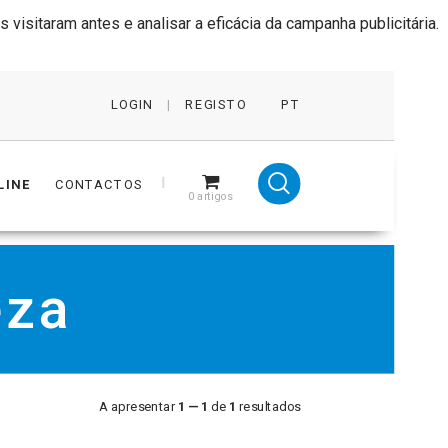
isitaram antes e analisar a eficácia da campanha publicitária.
LOGIN
|
REGISTO
PT
LINE
CONTACTOS
0
artigos
eza
A apresentar
1 — 1
de
1
resultados