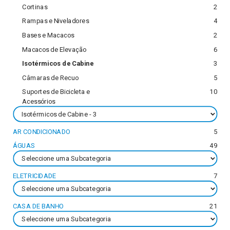
Cortinas
2
Rampas e Niveladores
4
Bases e Macacos
2
Macacos de Elevação
6
Isotérmicos de Cabine
3
Câmaras de Recuo
5
Suportes de Bicicleta e
10
Acessórios
AR CONDICIONADO
5
ÁGUAS
49
ELETRICIDADE
7
CASA DE BANHO
21